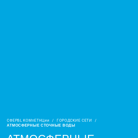
CФEPBL KOMᴨETHЦᴎᴎ
/
ГOPOДCKИE CETИ
/
АТМОСФЕРНЫЕ СТОЧНЫЕ ВОДЫ