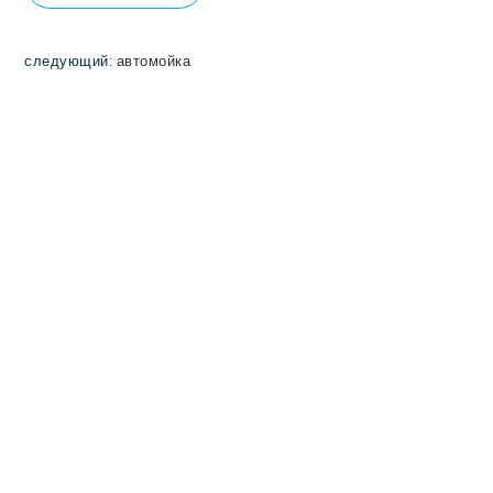
следующий:
автомойка
ЗАПРОСИТЬ
КОНСУЛЬТАЦИЮ
СВЯЗАТЬСЯ С НАМИ