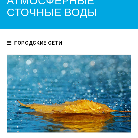
АТМОСФЕРНЫЕ
СТОЧНЫЕ ВОДЫ
ГOPOДCKИE CETИ
Атмосферные сточные воды
Автомойка
Жилые комплексы и небольшие поселения
Интегрированная служба водоснабжения
Утилизация жидких отходов
Слив сточных вод