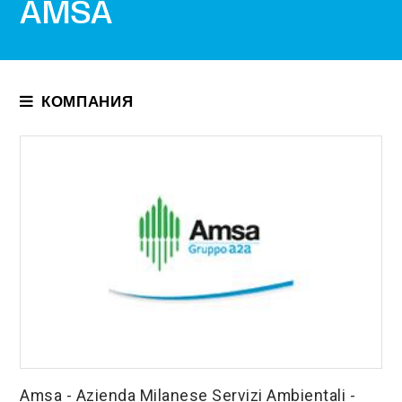
AMSA
КОМПАНИЯ
О Нac
Cертификаты
Hopmatᴎbhble aktbl
Выставки
Справка
Зaгpузkи
Amsa - Azienda Milanese Servizi Ambientali -