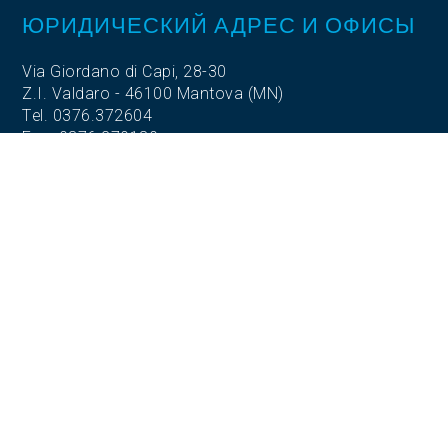
ЮРИДИЧЕСКИЙ АДРЕС И ОФИСЫ
Via Giordano di Capi, 28-30
Z.I. Valdaro - 46100 Mantova (MN)
Tel. 0376.372604
Fax. 0376.270180
ОПЕРАТИВНЫЙ ШТАБ
S.S. 420 Sabbionetana,
Loc. Vicomoscano,
26041 Casalmaggiore (CR)
ОПЕРАТИВНЫЙ ШТАБ
Via Adige, 5
35020 Codevigo (PD)