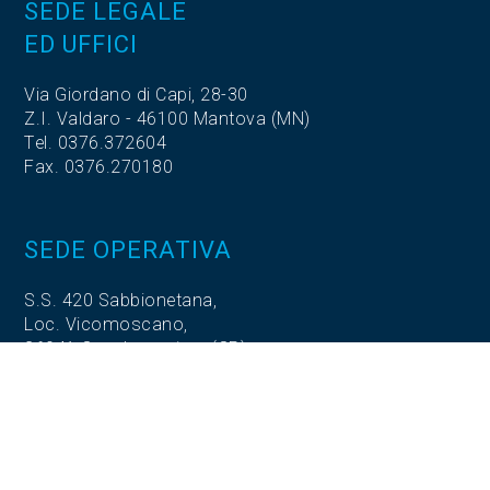
SEDE LEGALE
ED UFFICI
Via Giordano di Capi, 28-30
Z.I. Valdaro - 46100 Mantova (MN)
Tel. 0376.372604
Fax. 0376.270180
SEDE OPERATIVA
S.S. 420 Sabbionetana,
Loc. Vicomoscano,
26041 Casalmaggiore (CR)
SEDE OPERATIVA
Via Adige, 5