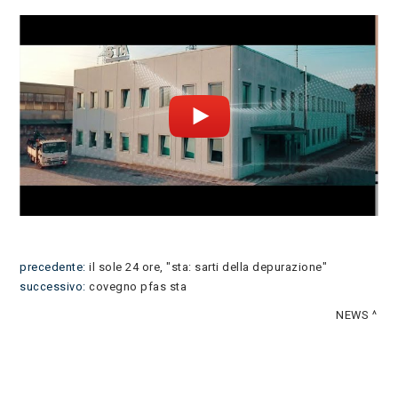
News
Processo UTN
Rilievi - Modello BIM
precedente:
il sole 24 ore, "sta: sarti della depurazione"
successivo:
covegno pfas sta
NEWS