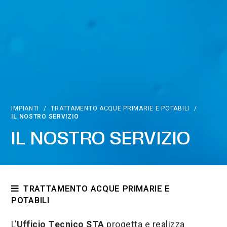
IMPIANTI
/
TRATTAMENTO ACQUE PRIMARIE E POTABILI
/
IL NOSTRO SERVIZIO
IL NOSTRO SERVIZIO
TRATTAMENTO ACQUE PRIMARIE E
POTABILI
Il nostro servizio
L'
Ufficio Tecnico STA
progetta e realizza