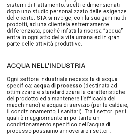
sistemi di trattamento, scelti e dimensionati
Filtrazione e potabilizzazione
dopo uno studio personalizzato delle esigenze
del cliente. STA si rivolge, con la sua gamma di
Dissalazione
prodotti, ad una clientela estremamente
Addolcimento
differenziata, poiché infatti la risorsa “acqua”
entra in ogni atto della vita umana ed in gran
Demineralizzazione
parte delle attività produttive.
Osmosi inversa
ACQUA NELL'INDUSTRIA
Ogni settore industriale necessita di acqua
specifica:
acqua di processo
(destinata ad
ottimizzare e standardizzare le caratteristiche
del prodotto ed a mantenere l’efficacia del
macchinario) e acqua di servizio (per le caldaie,
il condizionamento, i sanitari). Tra i settori per i
quali è maggiormente importante un
condizionamento specifico dell’acqua di
processo possiamo annoverare i settori: