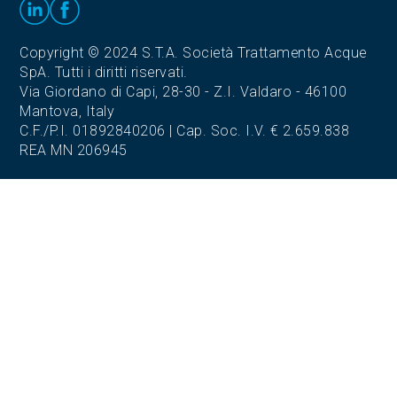
Copyright © 2024 S.T.A. Società Trattamento Acque
SpA. Tutti i diritti riservati.
Via Giordano di Capi, 28-30 - Z.I. Valdaro - 46100
Mantova, Italy
C.F./P.I. 01892840206 | Cap. Soc. I.V. € 2.659.838
REA MN 206945
SEDE LEGALE
ED UFFICI
Via Giordano di Capi, 28-30
Z.I. Valdaro - 46100 Mantova (MN)
Tel. 0376.372604
Fax. 0376.270180