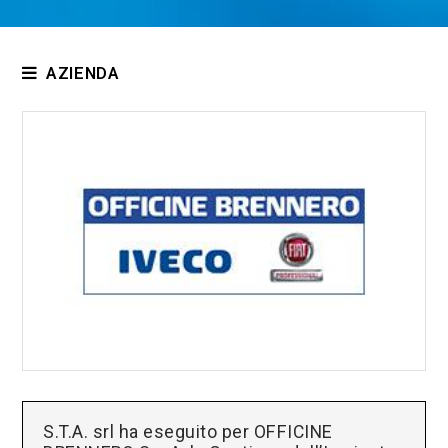
AZIENDA
Chi siamo
Trentino Acque
Omnitec
Certificazioni
Normative
Fiere
Referenze
Download
S.T.A. srl ha eseguito per OFFICINE