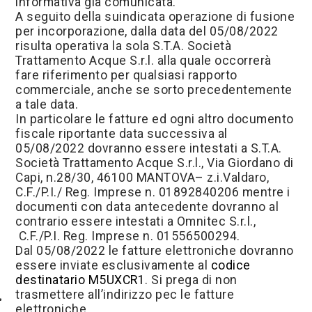
informativa già comunicata.
A seguito della suindicata operazione di fusione
per incorporazione, dalla data del 05/08/2022
risulta operativa la sola S.T.A. Società
Trattamento Acque S.r.l. alla quale occorrerà
fare riferimento per qualsiasi rapporto
commerciale, anche se sorto precedentemente
a tale data.
In particolare le fatture ed ogni altro documento
fiscale riportante data successiva al
05/08/2022 dovranno essere intestati a S.T.A.
Società Trattamento Acque S.r.l., Via Giordano di
Capi, n.28/30, 46100 MANTOVA– z.i.Valdaro,
C.F./P.I./ Reg. Imprese n. 01892840206 mentre i
documenti con data antecedente dovranno al
contrario essere intestati a Omnitec S.r.l.,
C.F./P.I. Reg. Imprese n. 01556500294.
Dal 05/08/2022 le fatture elettroniche dovranno
essere inviate esclusivamente al
codice
destinatario M5UXCR1
. Si prega di non
trasmettere all’indirizzo pec le fatture
elettroniche.