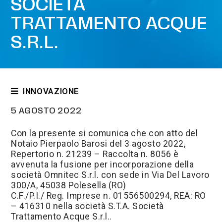
SOCIETÀ
TRATTAMENTO ACQUE
S.R.L.
INNOVAZIONE
News
5 AGOSTO 2022
Processo UTN
Con la presente si comunica che con atto del
Notaio Pierpaolo Barosi del 3 agosto 2022,
Rilievi - Modello BIM
Repertorio n. 21239 – Raccolta n. 8056 è
avvenuta la fusione per incorporazione della
società Omnitec S.r.l. con sede in Via Del Lavoro
300/A, 45038 Polesella (RO)
C.F./P.I./ Reg. Imprese n. 01556500294, REA: RO
– 416310 nella società S.T.A. Società
Trattamento Acque S.r.l..