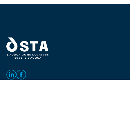
Copyright © 2024 S.T.A. Società Trattamento Acque
SpA. Tutti i diritti riservati.
Via Giordano di Capi, 28-30 - Z.I. Valdaro - 46100
Mantova, Italy
C.F./P.I. 01892840206 | Cap. Soc. I.V. € 2.659.838
REA MN 206945