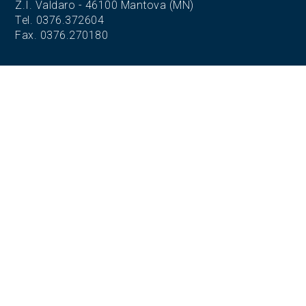
Z.I. Valdaro - 46100 Mantova (MN)
Tel. 0376.372604
Fax. 0376.270180
SEDE OPERATIVA
S.S. 420 Sabbionetana,
Loc. Vicomoscano,
26041 Casalmaggiore (CR)
SEDE OPERATIVA
Via Adige, 5
35020 Codevigo (PD)
SEDE OPERATIVA