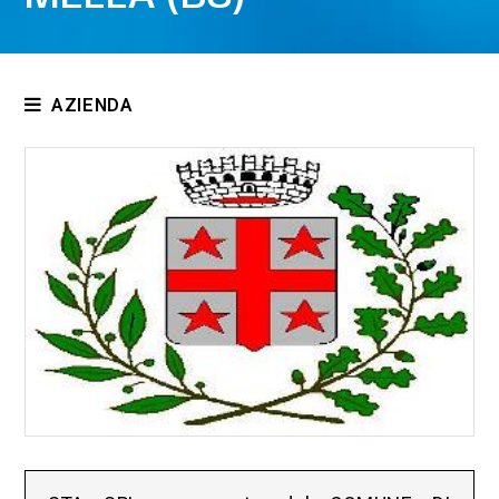
AZIENDA
Chi siamo
Trentino Acque
Omnitec
Certificazioni
Normative
Fiere
Referenze
Download