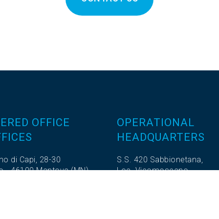
ERED OFFICE
OPERATIONAL
FICES
HEADQUARTERS
no di Capi, 28-30
S.S. 420 Sabbionetana,
ro - 46100 Mantova (MN)
Loc. Vicomoscano,
.372604
26041 Casalmaggiore (CR)
.270180