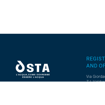
REGIST
AND OF
Via Giorda
Z.I. Valda
Tel. 0376
Fax. 0376