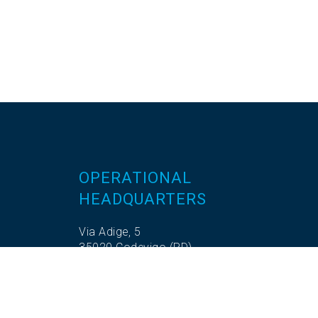
OPERATIONAL
HEADQUARTERS
Via Adige, 5
35020 Codevigo (PD)