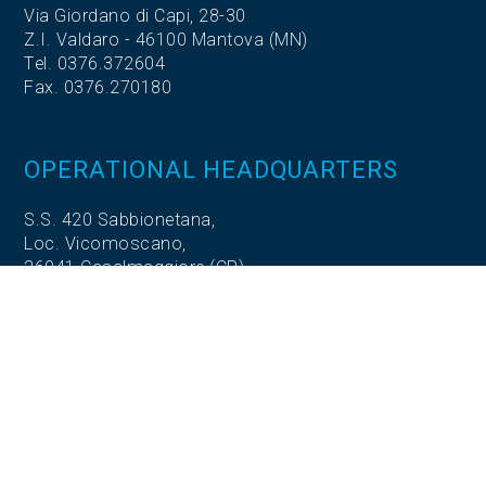
Via Giordano di Capi, 28-30
Z.I. Valdaro - 46100 Mantova (MN)
Tel. 0376.372604
Fax. 0376.270180
OPERATIONAL HEADQUARTERS
S.S. 420 Sabbionetana,
Loc. Vicomoscano,
26041 Casalmaggiore (CR)
OPERATIONAL HEADQUARTERS
Via Adige, 5
35020 Codevigo (PD)