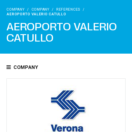
COMPANY
/
COMPANY
/
REFERENCES
/
AEROPORTO VALERIO CATULLO
AEROPORTO VALERIO
CATULLO
COMPANY
Who we are
Certifications
Regulations
Exhibitions
References