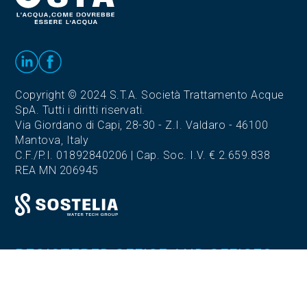
Copyright © 2024 S.T.A. Società Trattamento Acque
SpA. Tutti i diritti riservati.
Via Giordano di Capi, 28-30 - Z.I. Valdaro - 46100
Mantova, Italy
C.F./P.I. 01892840206 | Cap. Soc. I.V. € 2.659.838
REA MN 206945
REGISTERED OFFICE AND OFFICES
Via Giordano di Capi, 28-30
Z.I. Valdaro - 46100 Mantova (MN)